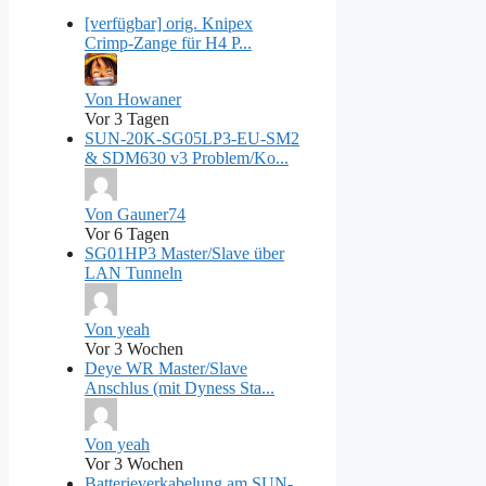
[verfügbar] orig. Knipex
Crimp-Zange für H4 P...
Von Howaner
Vor 3 Tagen
SUN‑20K‑SG05LP3‑EU‑SM2
& SDM630 v3 Problem/Ko...
Von Gauner74
Vor 6 Tagen
SG01HP3 Master/Slave über
LAN Tunneln
Von yeah
Vor 3 Wochen
Deye WR Master/Slave
Anschlus (mit Dyness Sta...
Von yeah
Vor 3 Wochen
Batterieverkabelung am SUN-