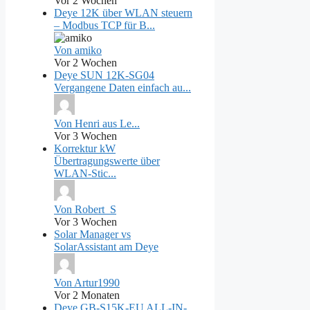
Vor 2 Wochen
Deye 12K über WLAN steuern
– Modbus TCP für B...
Von amiko
Vor 2 Wochen
Deye SUN 12K-SG04
Vergangene Daten einfach au...
Von Henri aus Le...
Vor 3 Wochen
Korrektur kW
Übertragungswerte über
WLAN-Stic...
Von Robert_S
Vor 3 Wochen
Solar Manager vs
SolarAssistant am Deye
Von Artur1990
Vor 2 Monaten
Deye GB-S15K-EU ALL-IN-