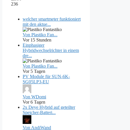
236
welcher smartmeter funktioniert
mit den aktue...
Von Plastiko Fan...
Vor 15 Stunden
Einphasiger
Hybridwechselrichter in einem
dre...
Von Plastiko Fan...
Vor 5 Tagen
PV Module für SUN-6K-
SG05LP3-EU
Von WDomi
Vor 6 Tagen
2x Deye Hybrid auf geteilter
Speicher-Batteri...
Von AndiWand