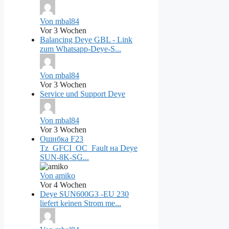
Von mbal84
Vor 3 Wochen
Balancing Deye GBL - Link
zum Whatsapp-Deye-S...
Von mbal84
Vor 3 Wochen
Service und Support Deye
Von mbal84
Vor 3 Wochen
Ошибка F23
Tz_GFCI_OC_Fault на Deye
SUN-8K-SG...
Von amiko
Vor 4 Wochen
Deye SUN600G3 -EU 230
liefert keinen Strom me...