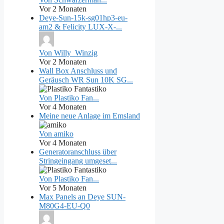
Vor 2 Monaten
Deye-Sun-15k-sg01hp3-eu-
am2 & Felicity LUX-X-...
Von Willy_Winzig
Vor 2 Monaten
Wall Box Anschluss und
Geräusch WR Sun 10K SG...
Von Plastiko Fan...
Vor 4 Monaten
Meine neue Anlage im Emsland
Von amiko
Vor 4 Monaten
Generatoranschluss über
Stringeingang umgeset...
Von Plastiko Fan...
Vor 5 Monaten
Max Panels an Deye SUN-
M80G4-EU-Q0