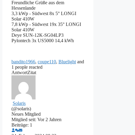
Freundliche Grüße aus dem
Hessenlande
3,3 kWp - Südwest 8x 5° LONGI
Solar 410W
7,8 kWp - Südwest 19x 35° LONGI
Solar 410W
Deye SUN-12K-SG04LP3
Pylontech 3x US5000 14,4 kWh
bandito1966
,
coupe110
,
Bluelight
and
1 people reacted
Antwort
Zitat
Solaris
(@solaris)
Neues Mitglied
Mitglied seit: Vor 2 Jahren
Beiträge: 1