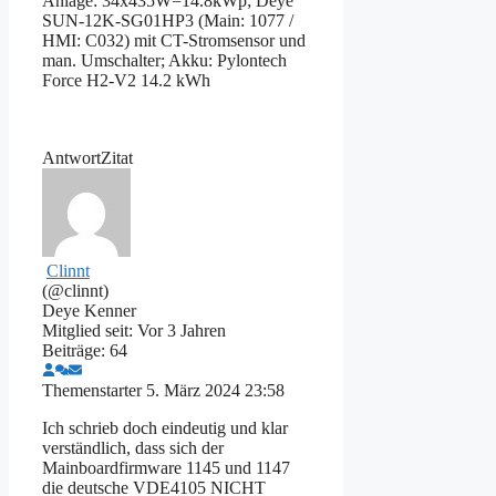
Anlage: 34x435W=14.8kWp; Deye
SUN-12K-SG01HP3 (Main: 1077 /
HMI: C032) mit CT-Stromsensor und
man. Umschalter; Akku: Pylontech
Force H2-V2 14.2 kWh
Antwort
Zitat
Clinnt
(@clinnt)
Deye Kenner
Mitglied seit: Vor 3 Jahren
Beiträge: 64
Themenstarter
5. März 2024 23:58
Ich schrieb doch eindeutig und klar
verständlich, dass sich der
Mainboardfirmware 1145 und 1147
die deutsche VDE4105 NICHT