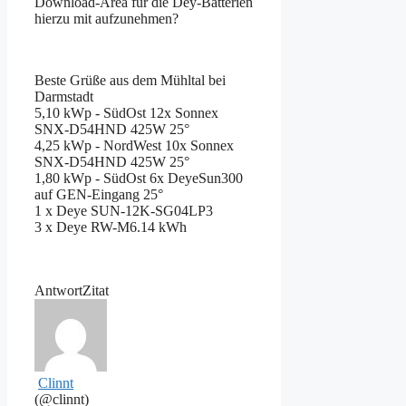
Download-Area für die Dey-Batterien
hierzu mit aufzunehmen?
Beste Grüße aus dem Mühltal bei
Darmstadt
5,10 kWp - SüdOst 12x Sonnex
SNX-D54HND 425W 25°
4,25 kWp - NordWest 10x Sonnex
SNX-D54HND 425W 25°
1,80 kWp - SüdOst 6x DeyeSun300
auf GEN-Eingang 25°
1 x Deye SUN-12K-SG04LP3
3 x Deye RW-M6.14 kWh
Antwort
Zitat
Clinnt
(@clinnt)