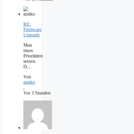
RE:
Firmware
Upgrade
Man
muss
Prioritäten
setzen.
D...
Von
amiko
,
Vor 3 Stunden