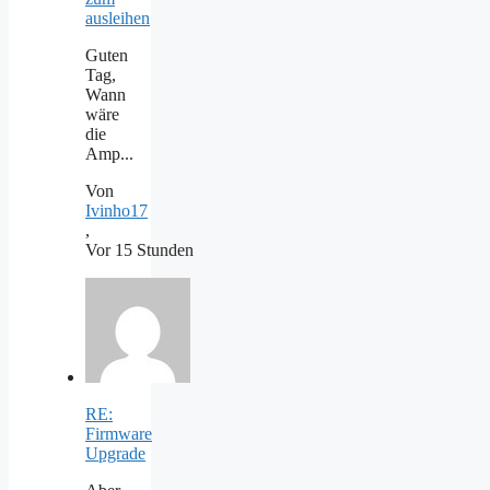
ausleihen
Guten
Tag,
Wann
wäre
die
Amp...
Von
Ivinho17
,
Vor 15 Stunden
RE:
Firmware
Upgrade