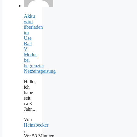
Akku
wird
überladen
im
Use
Batt
V
Modus
bei
begrenzter
Netzeinspeisung
Hallo,
ich
habe
seit
ca 3
Jahr...
Von
Heinzbecker
,
Vor 53 Minuten