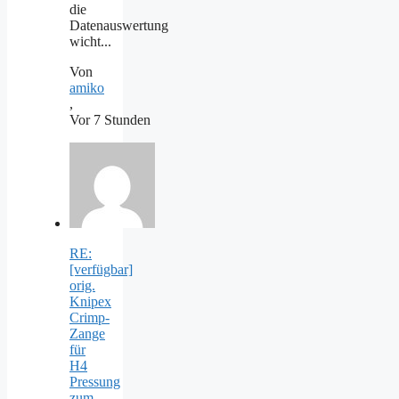
die
Datenauswertung
wicht...
Von
amiko
,
Vor 7 Stunden
RE:
[verfügbar]
orig.
Knipex
Crimp-
Zange
für
H4
Pressung
zum