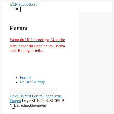
Zum
Inhalt
Menü
springen
Forum
Wenn du Hilfe benötigst, 🔍 suche
bitte, bevor du einen neues Thema
oder Beitrag erstellst.
Forum
Neuste Beiträge
Deye Hybrid Forum
Technische
Fragen
Deye SUN-10K-SG05LP...
Benachrichtigungen