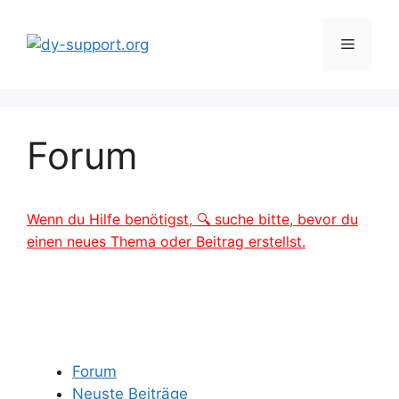
Zum
Inhalt
Menü
springen
Forum
Wenn du Hilfe benötigst, 🔍 suche bitte, bevor du
einen neues Thema oder Beitrag erstellst.
Forum
Neuste Beiträge