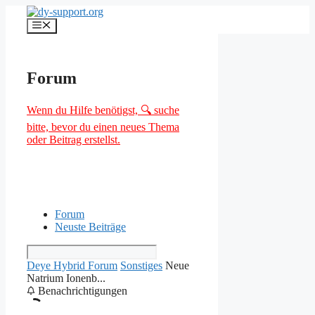
Zum
Inhalt
Menü
springen
Forum
Wenn du Hilfe benötigst, 🔍 suche
bitte, bevor du einen neues Thema
oder Beitrag erstellst.
Forum
Neuste Beiträge
Deye Hybrid Forum
Sonstiges
Neue
Natrium Ionenb...
Benachrichtigungen