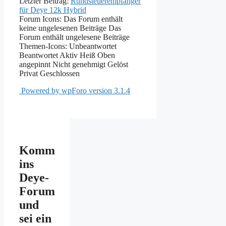
Letzter Beitrag:
Rundsteuerempfänger
für Deye 12k Hybrid
Forum Icons:
Das Forum enthält
keine ungelesenen Beiträge
Das
Forum enthält ungelesene Beiträge
Themen-Icons:
Unbeantwortet
Beantwortet
Aktiv
Heiß
Oben
angepinnt
Nicht genehmigt
Gelöst
Privat
Geschlossen
Powered by wpForo version 3.1.4
Komm
ins
Deye-
Forum
und
sei ein