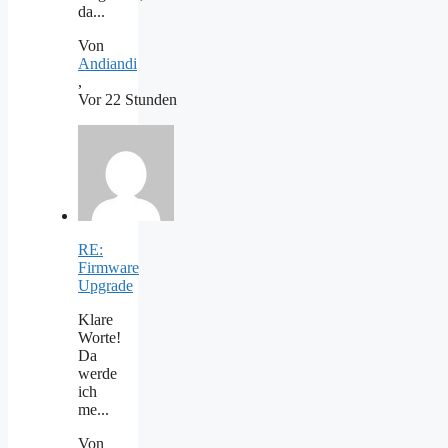
da...
Von
Andiandi
,
Vor 22 Stunden
RE:
Firmware
Upgrade
Klare
Worte!
Da
werde
ich
me...
Von