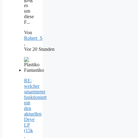
es
um
diese
F...
Von
Robert_S
,
Vor 20 Stunden
RE:
welcher
smartmeter
funktioniert
mit
den
aktuellen
Deye
LP
(15k
,