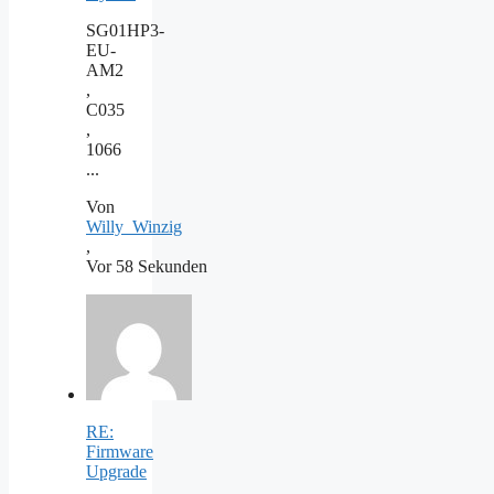
SG01HP3-
EU-
AM2
,
C035
,
1066
...
Von
Willy_Winzig
,
Vor 58 Sekunden
RE:
Firmware
Upgrade