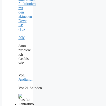
funktioniert
mit
den
aktuellen
Deye
LP
(15k
,
20k)
dann
probiere
ich
das.bis
wie
...
Von
Andiandi
,
Vor 21 Stunden