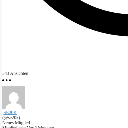
343
Ansichten
SE20K
(@se20k)
Neues Mitglied
Mitglied seit: Vor 3 Monaten