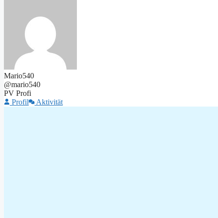
Mario540
@mario540
PV Profi
Profil
Aktivität