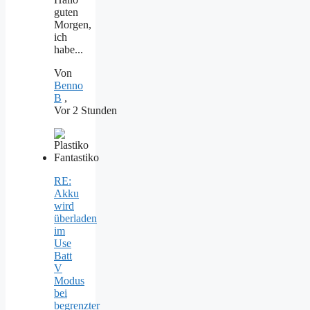
guten
Morgen,
ich
habe...
Von
Benno
B
,
Vor 2 Stunden
RE:
Akku
wird
überladen
im
Use
Batt
V
Modus
bei
begrenzter