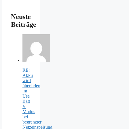
Neuste
Beiträge
RE:
Akku
wird
überladen
im
Use
Batt
V
Modus
bei
begrenzter
Netzeinspeisung