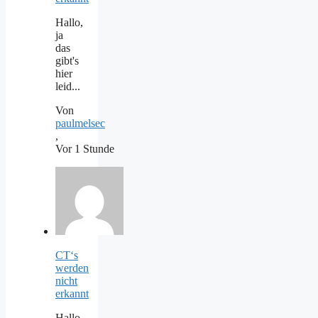
Hallo,
ja
das
gibt's
hier
leid...
Von
paulmelsec
,
Vor 1 Stunde
CT‘s
werden
nicht
erkannt
Hallo