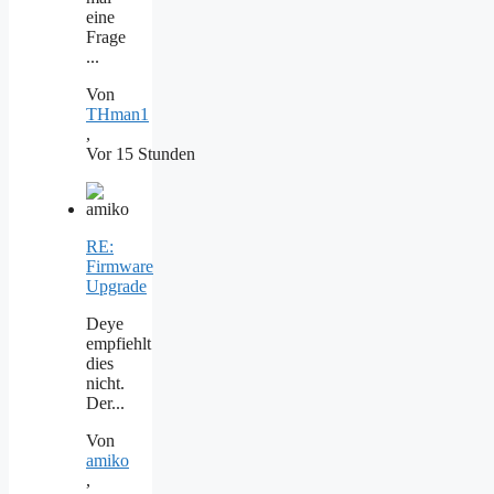
eine
Frage
...
Von
THman1
,
Vor 15 Stunden
RE:
Firmware
Upgrade
Deye
empfiehlt
dies
nicht.
Der...
Von
amiko
,