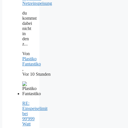
Netzeinspeisung
du
kommst
dabei
nicht
in
den
z...
Von
Plastiko
Fantastiko
,
Vor 10 Stunden
RE:
Einspeiselimit
bei
99'999
Watt