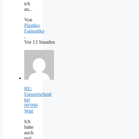
ich
au...
Von
Plastiko
Fantastiko
,
Vor 13 Stunden
RE:
Einspeiselimit
bei
99'999
Watt
Ich
hätte
auch
mal