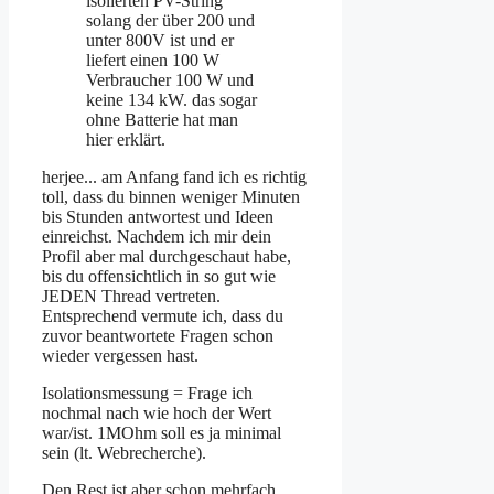
isolierten PV-String
solang der über 200 und
unter 800V ist und er
liefert einen 100 W
Verbraucher 100 W und
keine 134 kW. das sogar
ohne Batterie hat man
hier erklärt.
herjee... am Anfang fand ich es richtig
toll, dass du binnen weniger Minuten
bis Stunden antwortest und Ideen
einreichst. Nachdem ich mir dein
Profil aber mal durchgeschaut habe,
bis du offensichtlich in so gut wie
JEDEN Thread vertreten.
Entsprechend vermute ich, dass du
zuvor beantwortete Fragen schon
wieder vergessen hast.
Isolationsmessung = Frage ich
nochmal nach wie hoch der Wert
war/ist. 1MOhm soll es ja minimal
sein (lt. Webrecherche).
Den Rest ist aber schon mehrfach