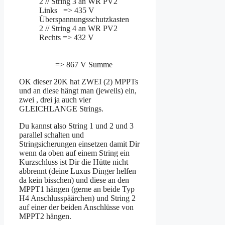
2 // String 3 an WR PV2
Links => 435 V
Überspannungsschutzkasten
2 // String 4 an WR PV2
Rechts => 432 V
=> 867 V Summe
OK dieser 20K hat ZWEI (2) MPPTs
und an diese hängt man (jeweils) ein,
zwei , drei ja auch vier
GLEICHLANGE Strings.
Du kannst also String 1 und 2 und 3
parallel schalten und
Stringsicherungen einsetzen damit Dir
wenn da oben auf einem String ein
Kurzschluss ist Dir die Hütte nicht
abbrennt (deine Luxus Dinger helfen
da kein bisschen) und diese an den
MPPT1 hängen (gerne an beide Typ
H4 Anschlusspäärchen) und String 2
auf einer der beiden Anschlüsse von
MPPT2 hängen.