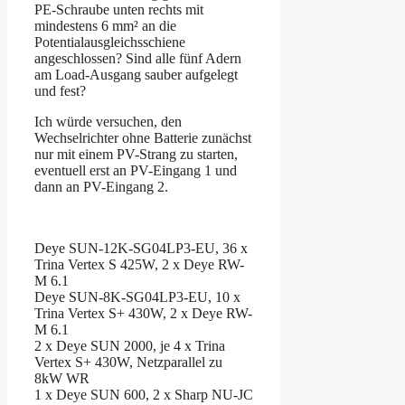
PE-Schraube unten rechts mit
mindestens 6 mm² an die
Potentialausgleichsschiene
angeschlossen? Sind alle fünf Adern
am Load-Ausgang sauber aufgelegt
und fest?
Ich würde versuchen, den
Wechselrichter ohne Batterie zunächst
nur mit einem PV-Strang zu starten,
eventuell erst an PV-Eingang 1 und
dann an PV-Eingang 2.
Deye SUN-12K-SG04LP3-EU, 36 х
Trina Vertex S 425W, 2 x Deye RW-
M 6.1
Deye SUN-8K-SG04LP3-EU, 10 х
Trina Vertex S+ 430W, 2 x Deye RW-
M 6.1
2 x Deye SUN 2000, je 4 х Trina
Vertex S+ 430W, Netzparallel zu
8kW WR
1 x Deye SUN 600, 2 х Sharp NU-JC