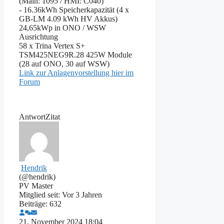
(Main: 1095 / HMI: C040)
- 16.36kWh Speicherkapazität (4 x
GB-LM 4.09 kWh HV Akkus)
24,65kWp in ONO / WSW
Ausrichtung
58 x Trina Vertex S+
TSM425NEG9R.28 425W Module
(28 auf ONO, 30 auf WSW)
Link zur Anlagenvorstellung hier im
Forum
Antwort
Zitat
Hendrik
(@hendrik)
PV Master
Mitglied seit: Vor 3 Jahren
Beiträge: 632
21. November 2024 18:04