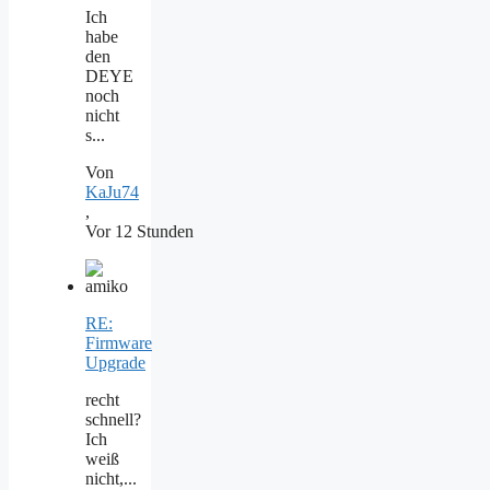
Ich
habe
den
DEYE
noch
nicht
s...
Von
KaJu74
,
Vor 12 Stunden
RE:
Firmware
Upgrade
recht
schnell?
Ich
weiß
nicht,...