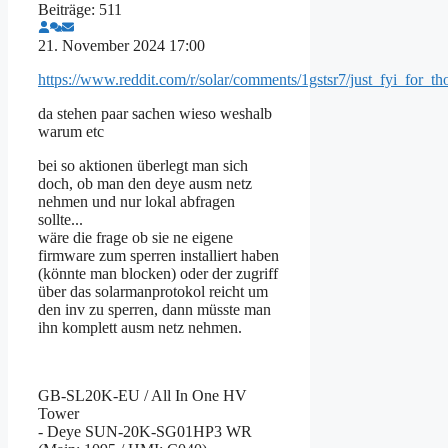
Beiträge: 511
21. November 2024 17:00
https://www.reddit.com/r/solar/comments/1gstsr7/just_fyi_for_th
da stehen paar sachen wieso weshalb
warum etc
bei so aktionen überlegt man sich
doch, ob man den deye ausm netz
nehmen und nur lokal abfragen
sollte...
wäre die frage ob sie ne eigene
firmware zum sperren installiert haben
(könnte man blocken) oder der zugriff
über das solarmanprotokol reicht um
den inv zu sperren, dann müsste man
ihn komplett ausm netz nehmen.
GB-SL20K-EU / All In One HV
Tower
- Deye SUN-20K-SG01HP3 WR