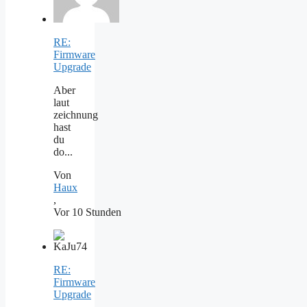
RE:
Firmware
Upgrade
Aber
laut
zeichnung
hast
du
do...
Von
Haux
,
Vor 10 Stunden
RE:
Firmware
Upgrade