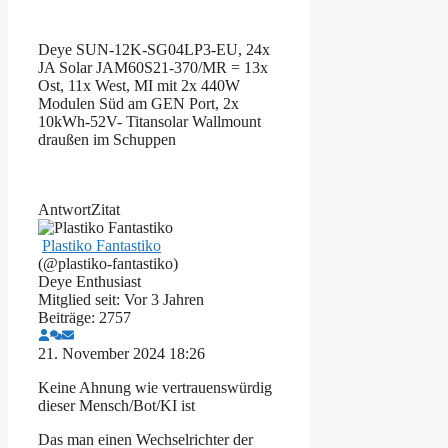
Deye SUN-12K-SG04LP3-EU, 24x
JA Solar JAM60S21-370/MR = 13x
Ost, 11x West, MI mit 2x 440W
Modulen Süd am GEN Port, 2x
10kWh-52V- Titansolar Wallmount
draußen im Schuppen
Antwort
Zitat
Plastiko Fantastiko
(@plastiko-fantastiko)
Deye Enthusiast
Mitglied seit: Vor 3 Jahren
Beiträge: 2757
21. November 2024 18:26
Keine Ahnung wie vertrauenswürdig
dieser Mensch/Bot/KI ist
Das man einen Wechselrichter der