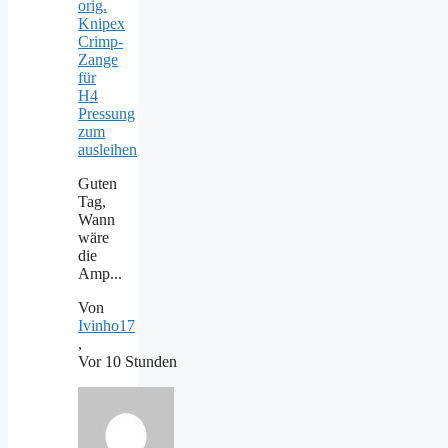
orig.
Knipex
Crimp-
Zange
für
H4
Pressung
zum
ausleihen
Guten
Tag,
Wann
wäre
die
Amp...
Von
Ivinho17
,
Vor 10 Stunden