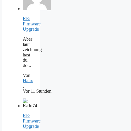
RE:
Firmware
Upgrade
Aber
laut
zeichnung
hast
du
do...
Von
Haux
,
Vor 11 Stunden
RE:
Firmware
Upgrade