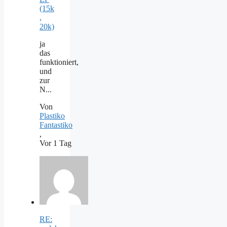
(15k
,
20k)
ja
das
funktioniert,
und
zur
N...
Von
Plastiko
Fantastiko
,
Vor 1 Tag
RE: