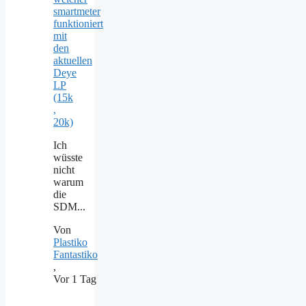
smartmeter
funktioniert
mit
den
aktuellen
Deye
LP
(15k
,
20k)
Ich
wüsste
nicht
warum
die
SDM...
Von
Plastiko
Fantastiko
,
Vor 1 Tag