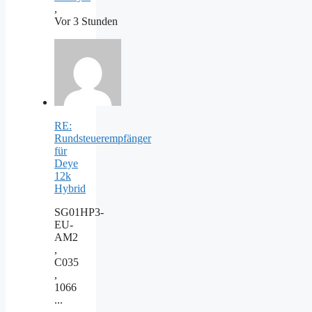
,
Vor 3 Stunden
RE:
Rundsteuerempfänger
für
Deye
12k
Hybrid
SG01HP3-
EU-
AM2
,
C035
,
1066
...