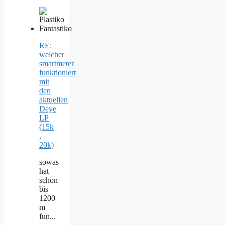
RE:
welcher
smartmeter
funktioniert
mit
den
aktuellen
Deye
LP
(15k
,
20k)
sowas
hat
schon
bis
1200
m
fun...