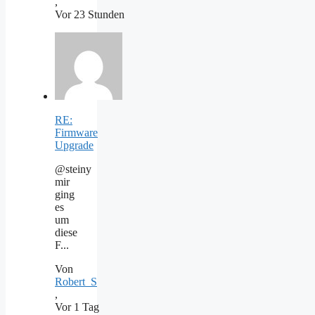
,
Vor 23 Stunden
RE:
Firmware
Upgrade
@steiny
mir
ging
es
um
diese
F...
Von
Robert_S
,
Vor 1 Tag