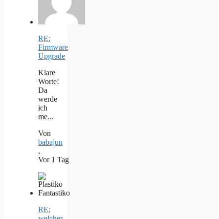
RE:
Firmware
Upgrade
Klare
Worte!
Da
werde
ich
me...
Von
babajun
,
Vor 1 Tag
RE:
welcher