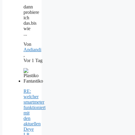
dann
probiere
ich
das.bis
wie
...
Von
Andiandi
,
Vor 1 Tag
RE:
welcher
smartmeter
funktioniert
mit
den
aktuellen
Deye
LP