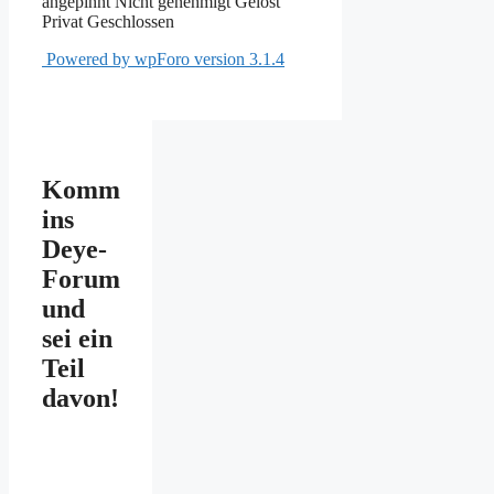
angepinnt
Nicht genehmigt
Gelöst
Privat
Geschlossen
Powered by wpForo version 3.1.4
Komm
ins
Deye-
Forum
und
sei ein
Teil
davon!