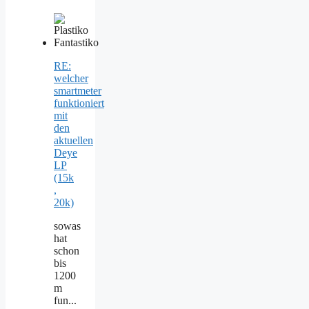
RE:
welcher
smartmeter
funktioniert
mit
den
aktuellen
Deye
LP
(15k
,
20k)
sowas
hat
schon
bis
1200
m
fun...