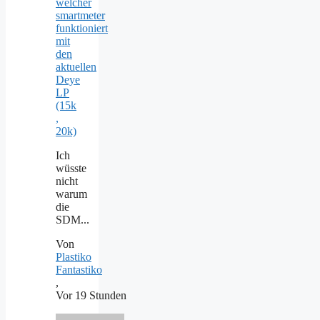
welcher
smartmeter
funktioniert
mit
den
aktuellen
Deye
LP
(15k
,
20k)
Ich
wüsste
nicht
warum
die
SDM...
Von
Plastiko
Fantastiko
,
Vor 19 Stunden