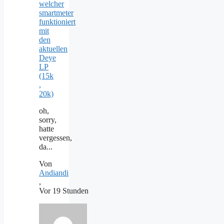
welcher
smartmeter
funktioniert
mit
den
aktuellen
Deye
LP
(15k
,
20k)
oh,
sorry,
hatte
vergessen,
da...
Von
Andiandi
,
Vor 19 Stunden