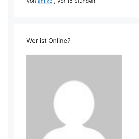
Von
amiko
,
Vor 15 Stunden
Wer ist Online?