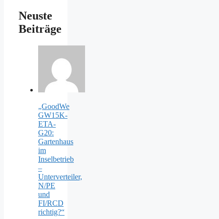
Neuste
Beiträge
„GoodWe
GW15K-
ETA-
G20:
Gartenhaus
im
Inselbetrieb
–
Unterverteiler,
N/PE
und
FI/RCD
richtig?“