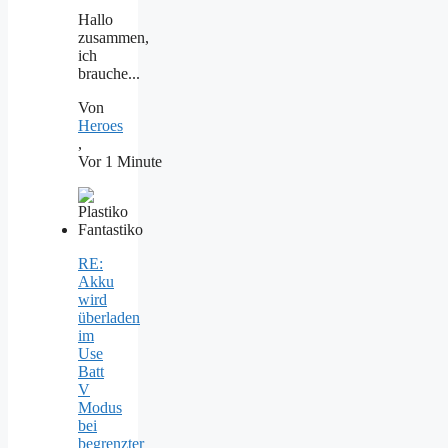
Hallo
zusammen,
ich
brauche...
Von
Heroes
,
Vor 1 Minute
RE:
Akku
wird
überladen
im
Use
Batt
V
Modus
bei
begrenzter