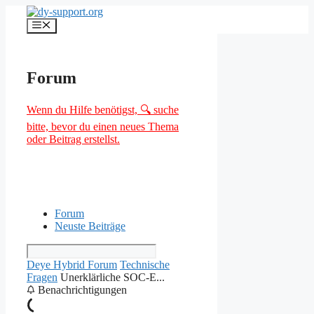
Zum
Inhalt
Menü
springen
Forum
Wenn du Hilfe benötigst, 🔍 suche
bitte, bevor du einen neues Thema
oder Beitrag erstellst.
Forum
Neuste Beiträge
Deye Hybrid Forum
Technische
Fragen
Unerklärliche SOC-E...
Benachrichtigungen