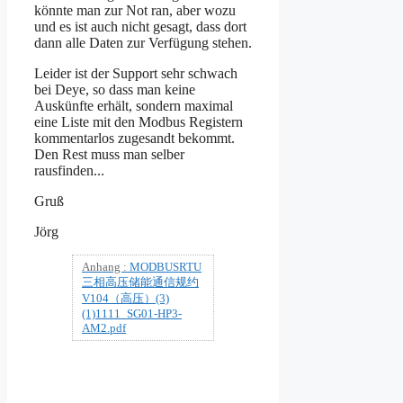
könnte man zur Not ran, aber wozu
und es ist auch nicht gesagt, dass dort
dann alle Daten zur Verfügung stehen.
Leider ist der Support sehr schwach
bei Deye, so dass man keine
Auskünfte erhält, sondern maximal
eine Liste mit den Modbus Registern
kommentarlos zugesandt bekommt.
Den Rest muss man selber
rausfinden...
Gruß
Jörg
Anhang :
MODBUSRTU
三相高压储能通信规约
V104（高压）(3)
(1)1111_SG01-HP3-
AM2.pdf