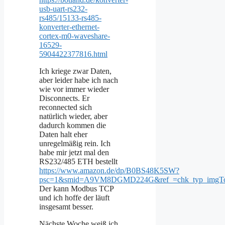
usb-uart-rs232-
rs485/15133-rs485-
konverter-ethernet-
cortex-m0-waveshare-
16529-
5904422377816.html
Ich kriege zwar Daten,
aber leider habe ich nach
wie vor immer wieder
Disconnects. Er
reconnected sich
natürlich wieder, aber
dadurch kommen die
Daten halt eher
unregelmäßig rein. Ich
habe mir jetzt mal den
RS232/485 ETH bestellt
https://www.amazon.de/dp/B0BS48K5SW?
psc=1&smid=A9VM8DGMD224G&ref_=chk_typ_imgT
Der kann Modbus TCP
und ich hoffe der läuft
insgesamt besser.
Nächste Woche weiß ich