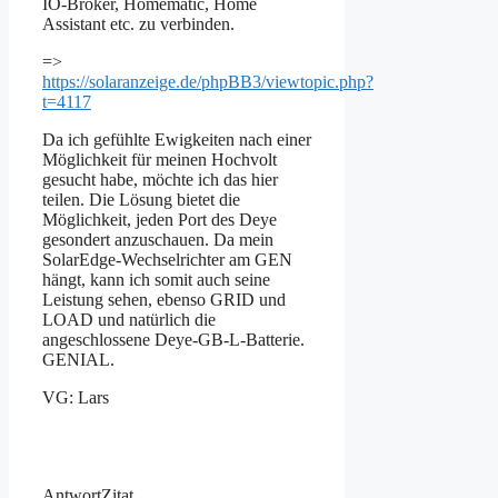
IO-Broker, Homematic, Home
Assistant etc. zu verbinden.
=>
https://solaranzeige.de/phpBB3/viewtopic.php?
t=4117
Da ich gefühlte Ewigkeiten nach einer
Möglichkeit für meinen Hochvolt
gesucht habe, möchte ich das hier
teilen. Die Lösung bietet die
Möglichkeit, jeden Port des Deye
gesondert anzuschauen. Da mein
SolarEdge-Wechselrichter am GEN
hängt, kann ich somit auch seine
Leistung sehen, ebenso GRID und
LOAD und natürlich die
angeschlossene Deye-GB-L-Batterie.
GENIAL.
VG: Lars
Antwort
Zitat