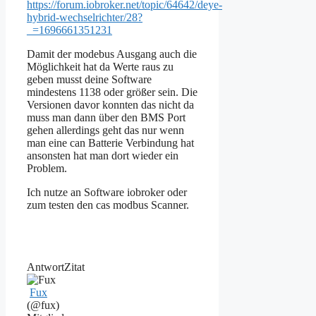
https://forum.iobroker.net/topic/64642/deye-
hybrid-wechselrichter/28?
_=1696661351231
Damit der modebus Ausgang auch die
Möglichkeit hat da Werte raus zu
geben musst deine Software
mindestens 1138 oder größer sein. Die
Versionen davor konnten das nicht da
muss man dann über den BMS Port
gehen allerdings geht das nur wenn
man eine can Batterie Verbindung hat
ansonsten hat man dort wieder ein
Problem.
Ich nutze an Software iobroker oder
zum testen den cas modbus Scanner.
Antwort
Zitat
Fux
(@fux)