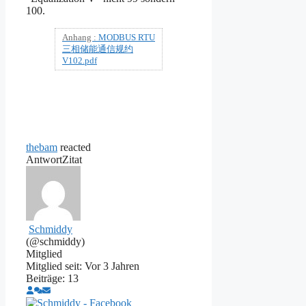
100.
Anhang :
MODBUS RTU
三相储能通信规约
V102.pdf
thebam
reacted
Antwort
Zitat
Schmiddy
(@schmiddy)
Mitglied
Mitglied seit: Vor 3 Jahren
Beiträge: 13