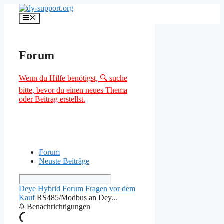
Zum
Inhalt
Menü
springen
Forum
Wenn du Hilfe benötigst, 🔍 suche
bitte, bevor du einen neues Thema
oder Beitrag erstellst.
Forum
Neuste Beiträge
Deye Hybrid Forum
Fragen vor dem
Kauf
RS485/Modbus an Dey...
Benachrichtigungen