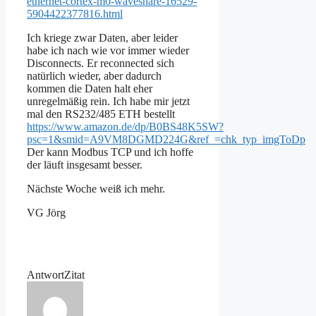
ethernet-cortex-m0-waveshare-16529-
5904422377816.html
Ich kriege zwar Daten, aber leider
habe ich nach wie vor immer wieder
Disconnects. Er reconnected sich
natürlich wieder, aber dadurch
kommen die Daten halt eher
unregelmäßig rein. Ich habe mir jetzt
mal den RS232/485 ETH bestellt
https://www.amazon.de/dp/B0BS48K5SW?
psc=1&smid=A9VM8DGMD224G&ref_=chk_typ_imgToDp
Der kann Modbus TCP und ich hoffe
der läuft insgesamt besser.
Nächste Woche weiß ich mehr.
VG Jörg
Antwort
Zitat