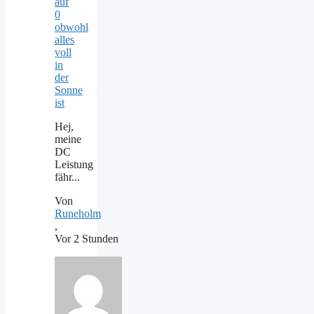
auf
0
obwohl
alles
voll
in
der
Sonne
ist
Hej,
meine
DC
Leistung
fähr...
Von
Runeholm
,
Vor 2 Stunden