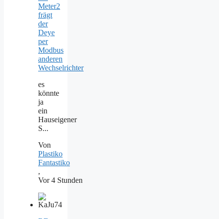
Meter2
frägt
der
Deye
per
Modbus
anderen
Wechselrichter
es
könnte
ja
ein
Hauseigener
S...
Von
Plastiko
Fantastiko
,
Vor 4 Stunden