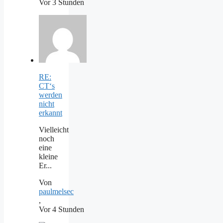
Vor 3 Stunden
RE:
CT‘s
werden
nicht
erkannt
Vielleicht
noch
eine
kleine
Er...
Von
paulmelsec
,
Vor 4 Stunden