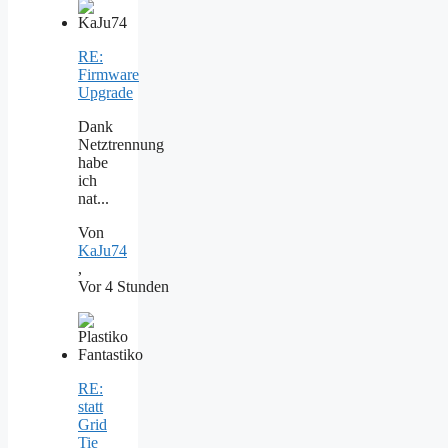
RE:
Firmware
Upgrade
Dank
Netztrennung
habe
ich
nat...
Von
KaJu74
,
Vor 4 Stunden
RE:
statt
Grid
Tie