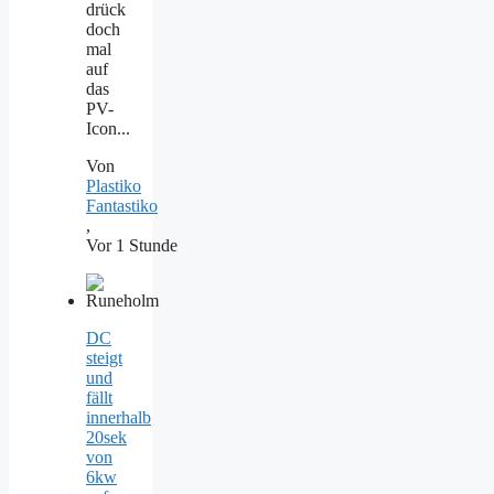
drück
doch
mal
auf
das
PV-
Icon...
Von
Plastiko
Fantastiko
,
Vor 1 Stunde
DC
steigt
und
fällt
innerhalb
20sek
von
6kw