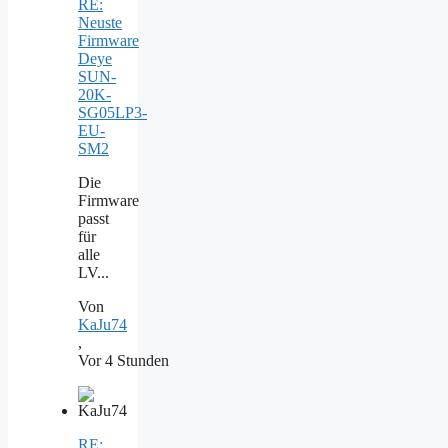
RE:
Neuste
Firmware
Deye
SUN-
20K-
SG05LP3-
EU-
SM2
Die
Firmware
passt
für
alle
LV...
Von
KaJu74
,
Vor 4 Stunden
RE: