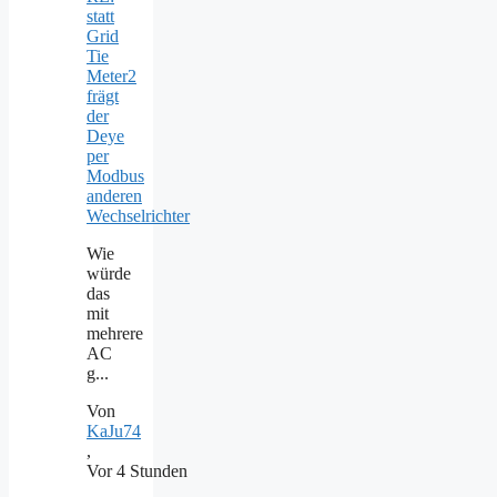
statt
Grid
Tie
Meter2
frägt
der
Deye
per
Modbus
anderen
Wechselrichter
Wie
würde
das
mit
mehrere
AC
g...
Von
KaJu74
,
Vor 4 Stunden