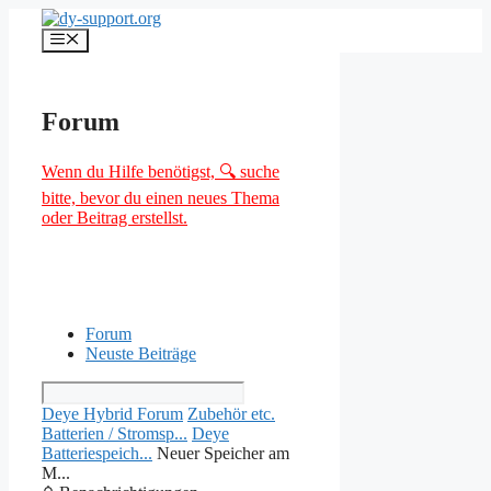
Zum
Inhalt
Menü
springen
Forum
Wenn du Hilfe benötigst, 🔍 suche
bitte, bevor du einen neues Thema
oder Beitrag erstellst.
Forum
Neuste Beiträge
Deye Hybrid Forum
Zubehör etc.
Batterien / Stromsp...
Deye
Batteriespeich...
Neuer Speicher am
M...