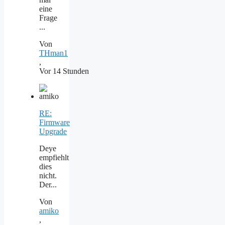
eine
Frage
...
Von
THman1
,
Vor 14 Stunden
RE:
Firmware
Upgrade
Deye
empfiehlt
dies
nicht.
Der...
Von
amiko
,