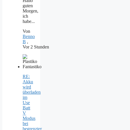
Hallo
guten
Morgen,
ich
habe...
Von
Benno
B
,
Vor 2 Stunden
RE:
Akku
wird
überladen
im
Use
Batt
V
Modus
bei
begrenzter