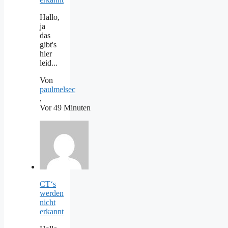
Hallo,
ja
das
gibt's
hier
leid...
Von
paulmelsec
,
Vor 49 Minuten
CT‘s
werden
nicht
erkannt