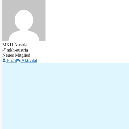
MKH Austria
@mkh-austria
Neues Mitglied
Profil
Aktivität