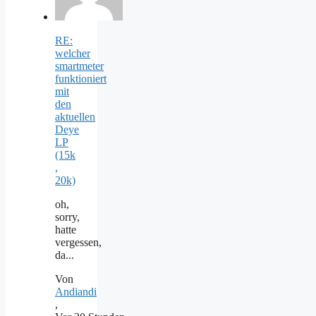
RE:
welcher
smartmeter
funktioniert
mit
den
aktuellen
Deye
LP
(15k
,
20k)
oh,
sorry,
hatte
vergessen,
da...
Von
Andiandi
,