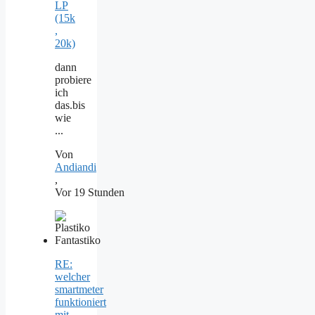
LP
(15k
,
20k)
dann
probiere
ich
das.bis
wie
...
Von
Andiandi
,
Vor 19 Stunden
RE:
welcher
smartmeter
funktioniert
mit