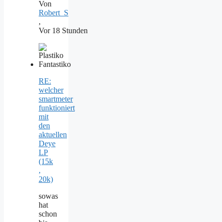
Von
Robert_S
,
Vor 18 Stunden
RE:
welcher
smartmeter
funktioniert
mit
den
aktuellen
Deye
LP
(15k
,
20k)
sowas
hat
schon