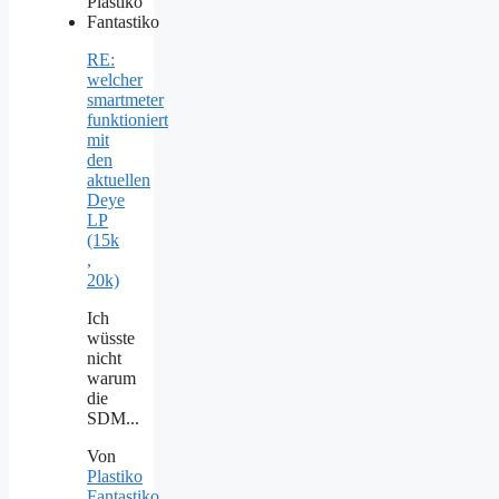
RE:
welcher
smartmeter
funktioniert
mit
den
aktuellen
Deye
LP
(15k
,
20k)
Ich
wüsste
nicht
warum
die
SDM...
Von
Plastiko
Fantastiko