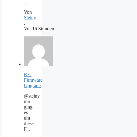
...
Von
Steiny
,
Vor 16 Stunden
RE:
Firmware
Upgrade
@steiny
mir
ging
es
um
diese
F...