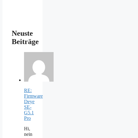
Neuste
Beiträge
RE:
Firmware
Deye
SE-
G5.1
Pro
Hi,
nein