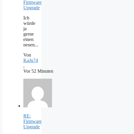
Firmware
Upgrade
Ich
würde
ja
gerne
einen
neuen...
Von
KaJu74
,
Vor 52 Minuten
RE:
Firmware
Upgrade