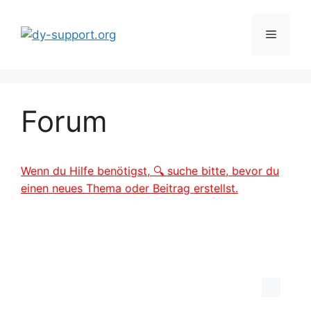
Zum
Inhalt
Menü
springen
Forum
Wenn du Hilfe benötigst, 🔍 suche bitte, bevor du
einen neues Thema oder Beitrag erstellst.