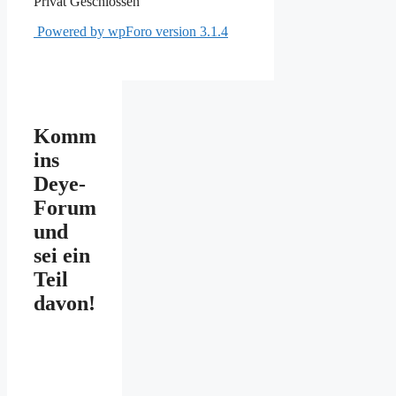
Privat
Geschlossen
Powered by wpForo version 3.1.4
Komm
ins
Deye-
Forum
und
sei ein
Teil
davon!