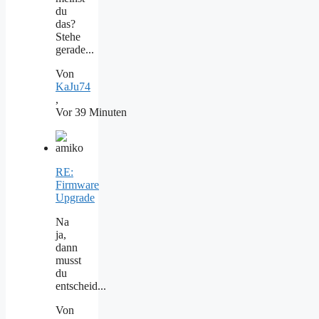
du
das?
Stehe
gerade...
Von
KaJu74
,
Vor 39 Minuten
RE:
Firmware
Upgrade
Na
ja,
dann
musst
du
entscheid...
Von