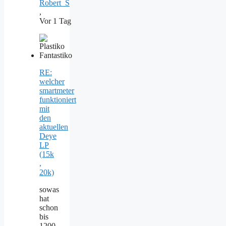
Robert_S
,
Vor 1 Tag
RE:
welcher
smartmeter
funktioniert
mit
den
aktuellen
Deye
LP
(15k
,
20k)
sowas
hat
schon
bis
1200