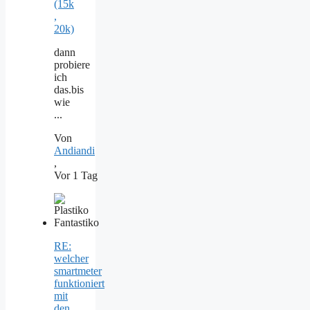
(15k
,
20k)
dann
probiere
ich
das.bis
wie
...
Von
Andiandi
,
Vor 1 Tag
RE:
welcher
smartmeter
funktioniert
mit
den