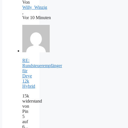
Von
Willy_Winzig
,
Vor 10 Minuten
RE:
Rundsteuerempfänger
für
Deye
12k
Hybrid
15k
widerstand
von
Pin
5
auf
6...