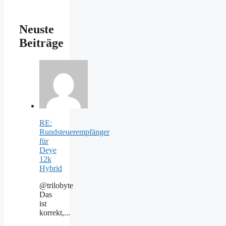
Neuste
Beiträge
RE:
Rundsteuerempfänger
für
Deye
12k
Hybrid
@trilobyte
Das
ist
korrekt,...