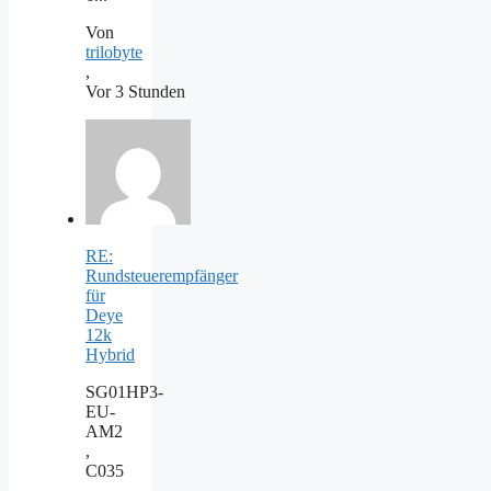
Von
trilobyte
,
Vor 3 Stunden
RE:
Rundsteuerempfänger
für
Deye
12k
Hybrid
SG01HP3-
EU-
AM2
,
C035
,