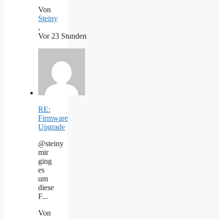
Von
Steiny
,
Vor 23 Stunden
RE:
Firmware
Upgrade
@steiny
mir
ging
es
um
diese
F...
Von