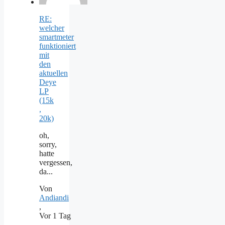
RE:
welcher
smartmeter
funktioniert
mit
den
aktuellen
Deye
LP
(15k
,
20k)
oh,
sorry,
hatte
vergessen,
da...
Von
Andiandi
,
Vor 1 Tag