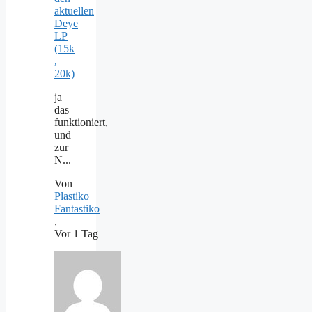
aktuellen
Deye
LP
(15k
,
20k)
ja
das
funktioniert,
und
zur
N...
Von
Plastiko
Fantastiko
,
Vor 1 Tag