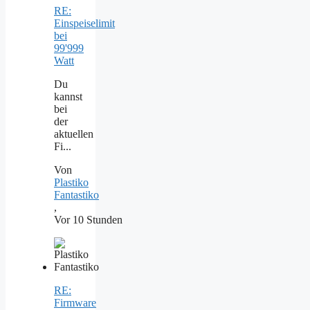
RE:
Einspeiselimit
bei
99'999
Watt
Du
kannst
bei
der
aktuellen
Fi...
Von
Plastiko
Fantastiko
,
Vor 10 Stunden
RE:
Firmware