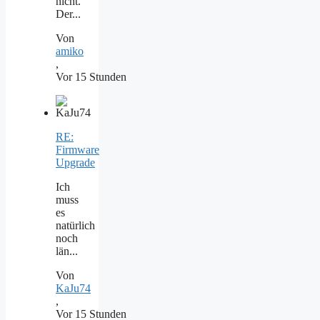
nicht.
Der...
Von
amiko
,
Vor 15 Stunden
RE:
Firmware
Upgrade
Ich
muss
es
natürlich
noch
län...
Von
KaJu74
,
Vor 15 Stunden