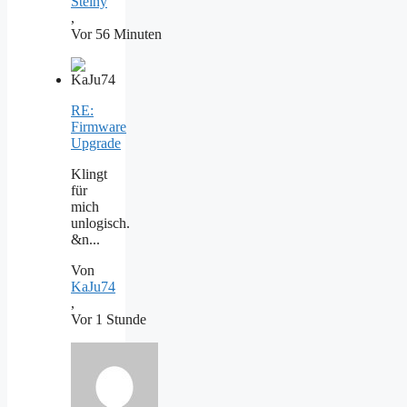
Steiny
,
Vor 56 Minuten
RE:
Firmware
Upgrade
Klingt
für
mich
unlogisch.
&n...
Von
KaJu74
,
Vor 1 Stunde