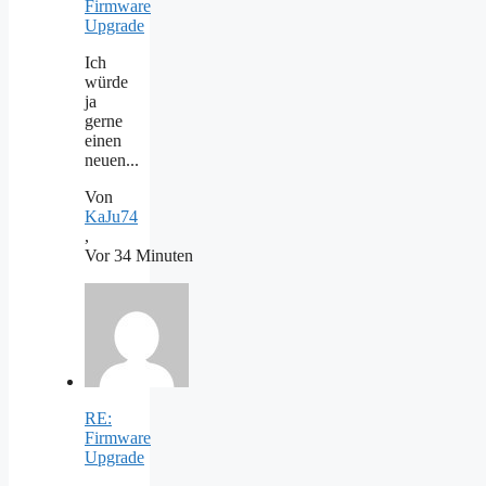
Firmware
Upgrade
Ich
würde
ja
gerne
einen
neuen...
Von
KaJu74
,
Vor 34 Minuten
RE:
Firmware
Upgrade