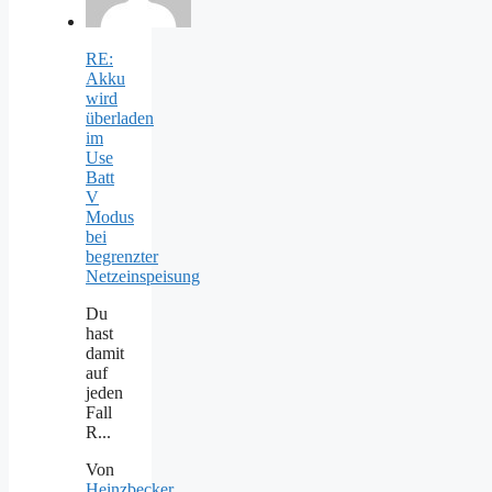
RE:
Akku
wird
überladen
im
Use
Batt
V
Modus
bei
begrenzter
Netzeinspeisung
Du
hast
damit
auf
jeden
Fall
R...
Von
Heinzbecker