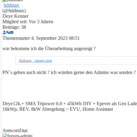
hddmax
(@hddmax)
Deye Kenner
Mitglied seit: Vor 3 Jahren
Beiträge: 38
Themenstarter
4. September 2023 08:51
wie bekomme ich die Überarbeitung angezeigt ?
Anhang :
image.png
PN´s gehen auch nicht ? ich würden gerne den Admins was senden ?
Deye12k,+ SMA Tripower 6.0 + 45kWh DIY + Epever als Gen Lad
16kWp, BEV, 8kW Abregelung > EVU, Home Assistant
Antwort
Zitat