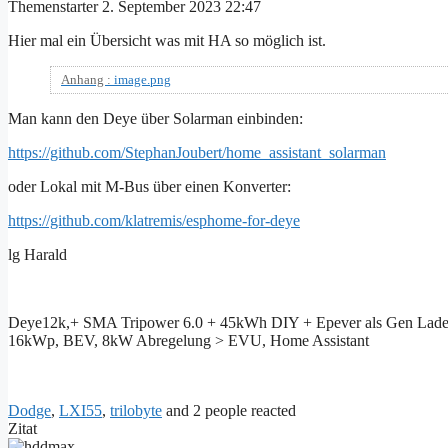
Themenstarter
2. September 2023 22:47
Hier mal ein Übersicht was mit HA so möglich ist.
Anhang :
image.png
Man kann den Deye über Solarman einbinden:
https://github.com/StephanJoubert/home_assistant_solarman
oder Lokal mit M-Bus über einen Konverter:
https://github.com/klatremis/esphome-for-deye
lg Harald
Deye12k,+ SMA Tripower 6.0 + 45kWh DIY + Epever als Gen Lad
16kWp, BEV, 8kW Abregelung > EVU, Home Assistant
Dodge
,
LXI55
,
trilobyte
and 2 people reacted
Zitat