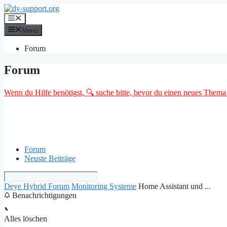
Zum
Inhalt
Menü
springen
Menü
Forum
Forum
Wenn du Hilfe benötigst, 🔍 suche bitte, bevor du einen neues Thema o
Forum
Neuste Beiträge
Deye Hybrid Forum
Monitoring Systeme
Home Assistant und ...
Benachrichtigungen
Alles löschen