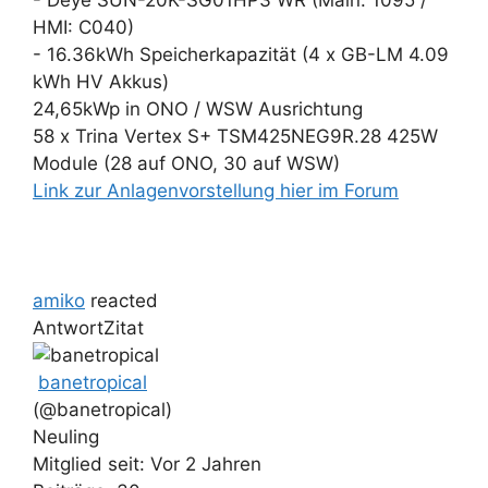
- Deye SUN-20K-SG01HP3 WR (Main: 1095 /
HMI: C040)
- 16.36kWh Speicherkapazität (4 x GB-LM 4.09
kWh HV Akkus)
24,65kWp in ONO / WSW Ausrichtung
58 x Trina Vertex S+ TSM425NEG9R.28 425W
Module (28 auf ONO, 30 auf WSW)
Link zur Anlagenvorstellung hier im Forum
amiko
reacted
Antwort
Zitat
banetropical
(@banetropical)
Neuling
Mitglied seit: Vor 2 Jahren