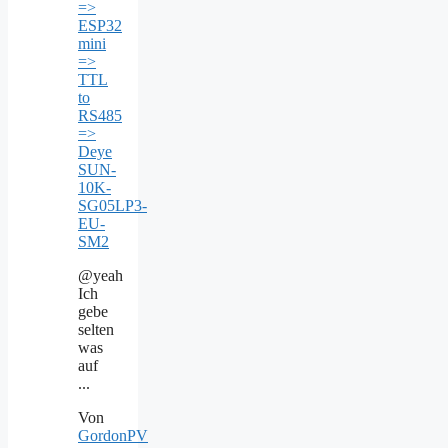
=>
ESP32
mini
=>
TTL
to
RS485
=>
Deye
SUN-
10K-
SG05LP3-
EU-
SM2
@yeah
Ich
gebe
selten
was
auf
...
Von
GordonPV