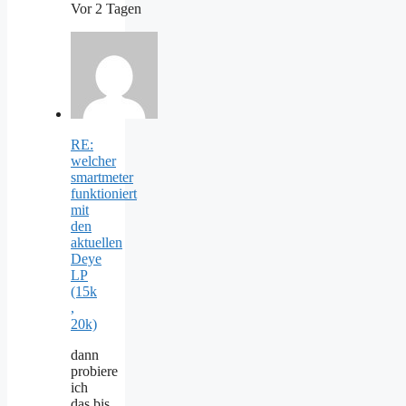
Vor 2 Tagen
RE:
welcher
smartmeter
funktioniert
mit
den
aktuellen
Deye
LP
(15k
,
20k)
dann
probiere
ich
das.bis