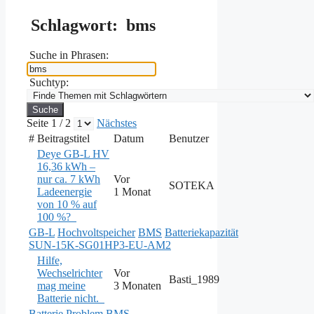
Schlagwort:
bms
Suche in Phrasen:
Suchtyp:
Seite 1 / 2
Nächstes
#
Beitragstitel
Datum
Benutzer
Deye GB-L HV
16,36 kWh –
nur ca. 7 kWh
Vor
SOTEKA
Ladeenergie
1 Monat
von 10 % auf
100 %?
GB-L
Hochvoltspeicher
BMS
Batteriekapazität
SUN-15K-SG01HP3-EU-AM2
Hilfe,
Wechselrichter
Vor
Basti_1989
mag meine
3 Monaten
Batterie nicht.
Batterie
Problem
BMS