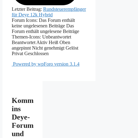
Letzter Beitrag:
Rundsteuerempfänger
für Deye 12k Hybrid
Forum Icons:
Das Forum enthält
keine ungelesenen Beiträge
Das
Forum enthält ungelesene Beiträge
Themen-Icons:
Unbeantwortet
Beantwortet
Aktiv
Heiß
Oben
angepinnt
Nicht genehmigt
Gelöst
Privat
Geschlossen
Powered by wpForo version 3.1.4
Komm
ins
Deye-
Forum
und