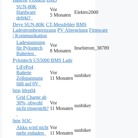
SUN-80K
Vor
Hardware
Elektro2000
5 Monaten
defekt?
Deye SUN-80K
CT-Messfehler
BMS
Ladestrombegrenzung
PV Abregelung
Firmware
/ Kommunikation
Ladespannung
Vor
für Pylontech
Inselstrom_38789
8 Monaten
Batterien
Pylontech US5000 BMS Lade
LiFePo4
Batterie
Vor
sunbiker
Zellspannung
11 Monaten
fällt auf 0V
bms
lifep04
Grid Charge ab
30%, obwohl
Vor
sunbiker
nicht eingestellt?
11 Monaten
bms
SOC
Akku wird nicht
Vor
sunbiker
mehr entladen
11 Monaten