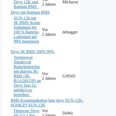
Deye 12K und
Michacnc
2 Jahren
Batrium BMS
Deye mit Batrium BMS
SUN-12k mit
JK BMS: Keine
Entladung bei
Vor
100 % Batterie-
debugger
2 Jahren
Ladestand auf
99% begrenzen
Deye JK BMS 100% 99%
Terrepower
Niedervolt
Batteriespeicher
mit aktiven JK-
Vor
BMS (JK-
GJ0505
2 Jahren
B1A24S15P) an
Deye Sun-12-
sg04lp3-eu
betreiben
BMS-Kommunikation
bms
deye
SUN-12K-
SG04LP3
SUN-12K
Firmware Deye
Vor
DaWa
SE-G5.1 Pro
2 Jahren