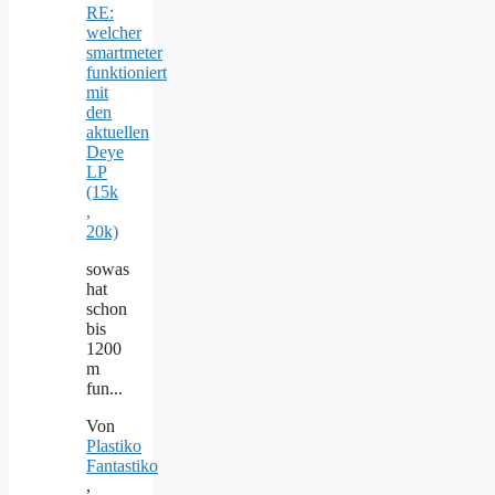
RE:
welcher
smartmeter
funktioniert
mit
den
aktuellen
Deye
LP
(15k
,
20k)
sowas
hat
schon
bis
1200
m
fun...
Von
Plastiko
Fantastiko
,