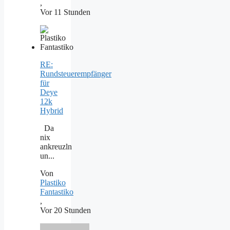
,
Vor 11 Stunden
RE:
Rundsteuerempfänger
für
Deye
12k
Hybrid
Da
nix
ankreuzln
un...
Von
Plastiko
Fantastiko
,
Vor 20 Stunden