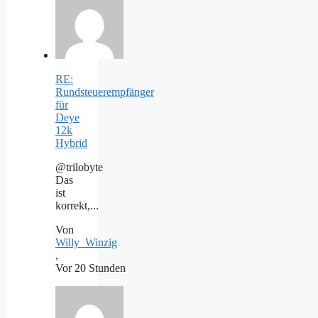
RE:
Rundsteuerempfänger
für
Deye
12k
Hybrid
@trilobyte
Das
ist
korrekt,...
Von
Willy_Winzig
,
Vor 20 Stunden