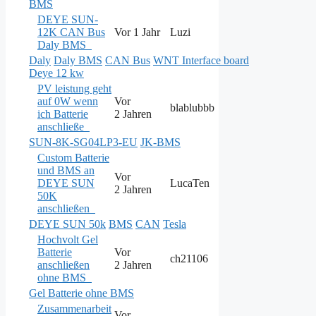
BMS
DEYE SUN-
12K CAN Bus
Vor 1 Jahr
Luzi
Daly BMS
Daly
Daly BMS
CAN Bus
WNT Interface board
Deye 12 kw
PV leistung geht
auf 0W wenn
Vor
blablubbb
ich Batterie
2 Jahren
anschließe
SUN-8K-SG04LP3-EU
JK-BMS
Custom Batterie
und BMS an
Vor
DEYE SUN
LucaTen
2 Jahren
50K
anschließen
DEYE SUN 50k
BMS
CAN
Tesla
Hochvolt Gel
Batterie
Vor
ch21106
anschließen
2 Jahren
ohne BMS
Gel Batterie ohne BMS
Zusammenarbeit
Vor