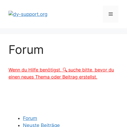
Zum
Inhalt
Menü
springen
Forum
Wenn du Hilfe benötigst, 🔍 suche bitte, bevor du
einen neues Thema oder Beitrag erstellst.
Forum
Neuste Beiträge