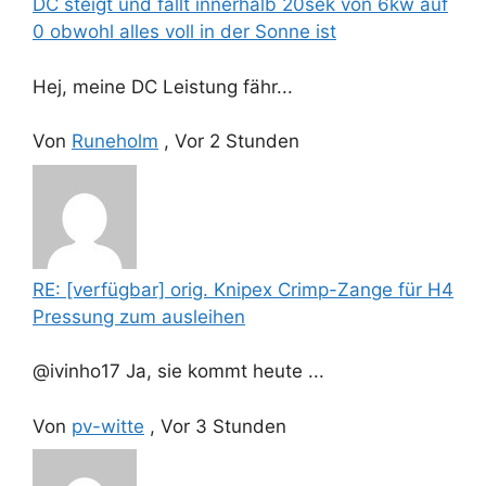
DC steigt und fällt innerhalb 20sek von 6kw auf
0 obwohl alles voll in der Sonne ist
Hej, meine DC Leistung fähr...
Von
Runeholm
,
Vor 2 Stunden
RE: [verfügbar] orig. Knipex Crimp-Zange für H4
Pressung zum ausleihen
@ivinho17 Ja, sie kommt heute ...
Von
pv-witte
,
Vor 3 Stunden