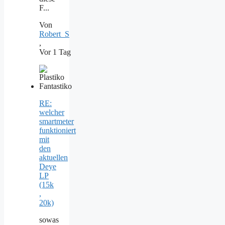
F...
Von
Robert_S
,
Vor 1 Tag
RE:
welcher
smartmeter
funktioniert
mit
den
aktuellen
Deye
LP
(15k
,
20k)
sowas