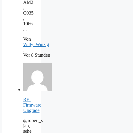
AM2
,
C035
,
1066
...
Von
Willy_Winzig
,
Vor 8 Stunden
RE:
Firmware
Upgrade
@robert_s
jap,
sehe