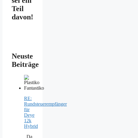
sei ein
Teil
davon!
Neuste
Beiträge
RE:
Rundsteuerempfänger
für
Deye
12k
Hybrid
Da