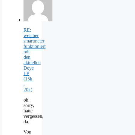
RE:
welcher
smartmeter
funktioniert
mit
den
aktuellen
Deye
LP
(15k
,
20k)
oh,
sorry,
hatte
vergessen,
da...
Von