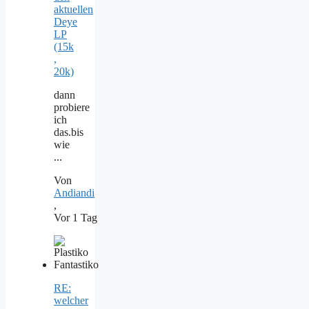
aktuellen
Deye
LP
(15k
,
20k)
dann
probiere
ich
das.bis
wie
...
Von
Andiandi
,
Vor 1 Tag
RE:
welcher