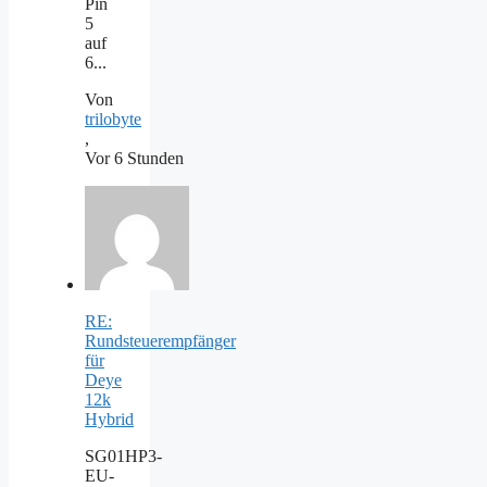
Pin
5
auf
6...
Von
trilobyte
,
Vor 6 Stunden
RE:
Rundsteuerempfänger
für
Deye
12k
Hybrid
SG01HP3-
EU-