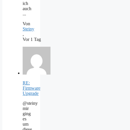
ich
auch
...
Von
Steiny
,
Vor 1 Tag
RE:
Firmware
Upgrade
@steiny
mir
ging
es
um
diese