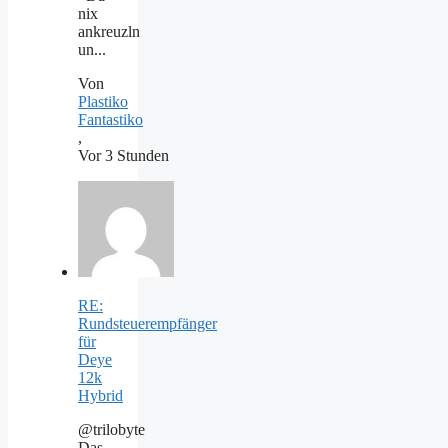
nix
ankreuzln
un...
Von
Plastiko
Fantastiko
,
Vor 3 Stunden
RE:
Rundsteuerempfänger
für
Deye
12k
Hybrid
@trilobyte
Das