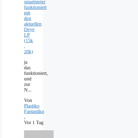
smartmeter
funktioniert
mit
den
aktuellen
Deye
LP
(15k
,
20k)
ja
das
funktioniert,
und
zur
N...
Von
Plastiko
Fantastiko
,
Vor 1 Tag