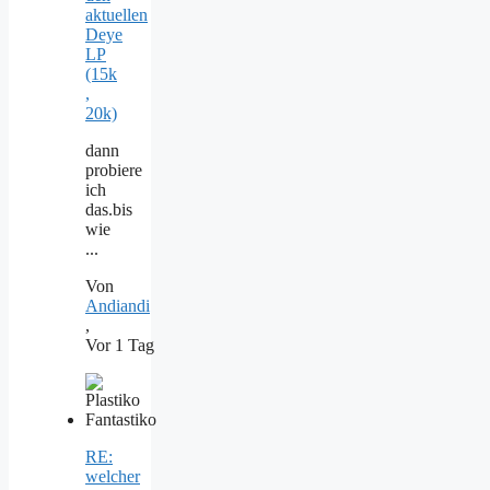
aktuellen
Deye
LP
(15k
,
20k)
dann
probiere
ich
das.bis
wie
...
Von
Andiandi
,
Vor 1 Tag
RE:
welcher