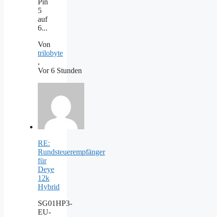
Pin
5
auf
6...
Von
trilobyte
,
Vor 6 Stunden
RE:
Rundsteuerempfänger
für
Deye
12k
Hybrid
SG01HP3-
EU-