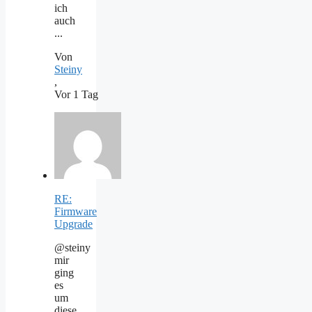
ich
auch
...
Von
Steiny
,
Vor 1 Tag
RE:
Firmware
Upgrade
@steiny
mir
ging
es
um
diese