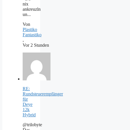
nix
ankreuzln
un...
Von
Plastiko
Fantastiko
,
Vor 2 Stunden
RE:
Rundsteuerempfänger
für
Deye
12k
Hybrid
@trilobyte
Das