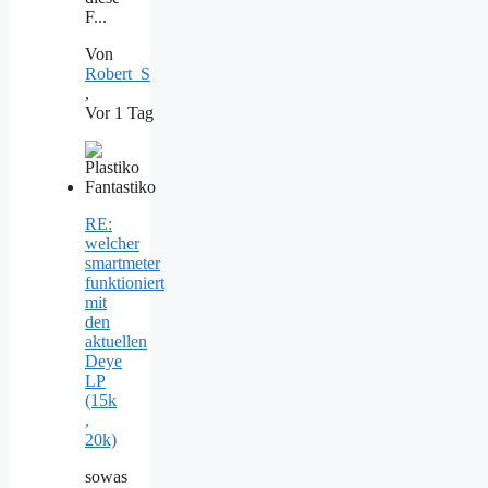
F...
Von
Robert_S
,
Vor 1 Tag
RE:
welcher
smartmeter
funktioniert
mit
den
aktuellen
Deye
LP
(15k
,
20k)
sowas