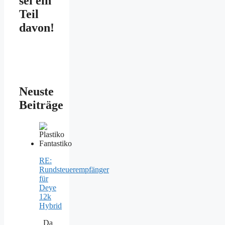
sei ein
Teil
davon!
Neuste
Beiträge
RE:
Rundsteuerempfänger
für
Deye
12k
Hybrid
Da