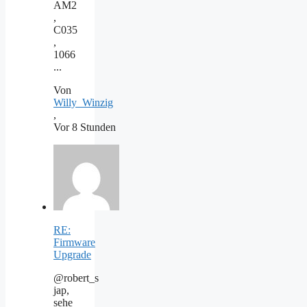
AM2
,
C035
,
1066
...
Von
Willy_Winzig
,
Vor 8 Stunden
RE:
Firmware
Upgrade
@robert_s
jap,
sehe