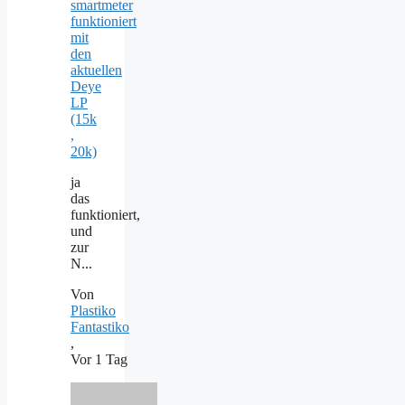
smartmeter
funktioniert
mit
den
aktuellen
Deye
LP
(15k
,
20k)
ja
das
funktioniert,
und
zur
N...
Von
Plastiko
Fantastiko
,
Vor 1 Tag