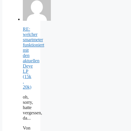
RE:
welcher
smartmeter
funktioniert
mit
den
aktuellen
Deye
LP
(15k
,
20k)
oh,
sorry,
hatte
vergessen,
da...
Von