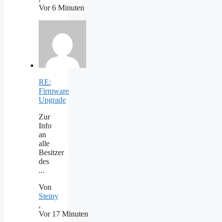
Vor 6 Minuten
RE:
Firmware
Upgrade
Zur
Info
an
alle
Besitzer
des
...
Von
Steiny
,
Vor 17 Minuten