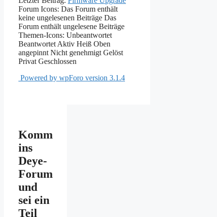
Letzter Beitrag:
Firmware Upgrade
Forum Icons:
Das Forum enthält
keine ungelesenen Beiträge
Das
Forum enthält ungelesene Beiträge
Themen-Icons:
Unbeantwortet
Beantwortet
Aktiv
Heiß
Oben
angepinnt
Nicht genehmigt
Gelöst
Privat
Geschlossen
Powered by wpForo version 3.1.4
Komm
ins
Deye-
Forum
und
sei ein
Teil