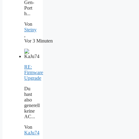
Gen-
Port
h...
Von
Steiny
,
Vor 3 Minuten
RE:
Firmware
Upgrade
Du
hast
also
generell
keine
AC...
Von
KaJu74
,