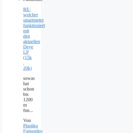
RE:
welcher
smartmeter
funktioniert
mit
den
aktuellen
Deye
LP
(15k
,
20k)
sowas
hat
schon
bis
1200
m
fun...
Von
Plastiko
Fantastiko