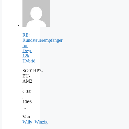
RE:
Rundsteuerempfänger
für
Deye
12k
Hybrid
SG01HP3-
EU-
AM2
,
C035
,
1066
...
Von
Willy_Winzig
,