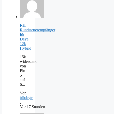
RE:
Rundsteuerempfänger
für
Deye
12k
Hybrid
15k
widerstand
von
Pin
5
auf
6...
Von
trilobyte
,
Vor 17 Stunden