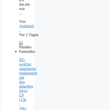
das.bis
wie
...
Von
Andiandi
,
Vor 2 Tagen
RE:
welcher
smartmeter
funktioniert
mit
den
aktuellen
Deye
LP
(15k
,
20k)