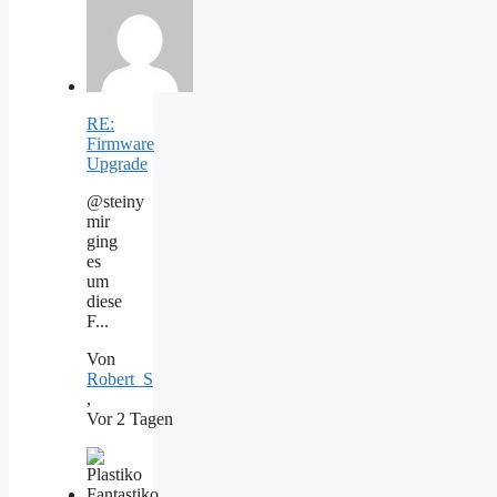
RE:
Firmware
Upgrade
@steiny
mir
ging
es
um
diese
F...
Von
Robert_S
,
Vor 2 Tagen