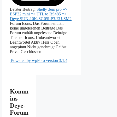
Letzter Beitrag:
Shelly 3em pro =>
ESP32 mini => TTL to RS485 =>
Deye SUN-10K-SG05LP3-EU-SM2
Forum Icons:
Das Forum enthält
keine ungelesenen Beiträge
Das
Forum enthält ungelesene Beiträge
Themen-Icons:
Unbeantwortet
Beantwortet
Aktiv
Heiß
Oben
angepinnt
Nicht genehmigt
Gelöst
Privat
Geschlossen
Powered by wpForo version 3.1.4
Komm
ins
Deye-
Forum