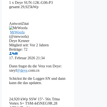
1 x Deye SUN-12K-G06-P3
gesamt 29,925kWp
Antwort
Zitat
MrWoofa
(@mrwoofa)
Deye Kenner
Mitglied seit: Vor 2 Jahren
Beiträge: 72
17. Februar 2026 21:34
Dann fragst du die Vera von Deye:
xieyf
@deye
.com.cn
Schickst ihr die Logger-SN und dann
kann die das updaten.
24,920 kWp SSW 15°- 56x Trina
Vertex S+ TSM-445NEG9R.28