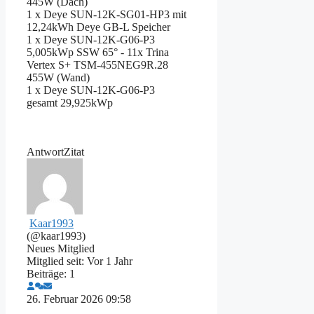
445W (Dach)
1 x Deye SUN-12K-SG01-HP3 mit
12,24kWh Deye GB-L Speicher
1 x Deye SUN-12K-G06-P3
5,005kWp SSW 65° - 11x Trina
Vertex S+ TSM-455NEG9R.28
455W (Wand)
1 x Deye SUN-12K-G06-P3
gesamt 29,925kWp
Antwort
Zitat
Kaar1993
(@kaar1993)
Neues Mitglied
Mitglied seit: Vor 1 Jahr
Beiträge: 1
26. Februar 2026 09:58