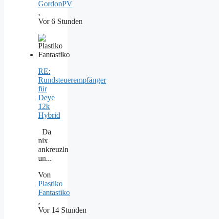
GordonPV
,
Vor 6 Stunden
RE:
Rundsteuerempfänger
für
Deye
12k
Hybrid
Da
nix
ankreuzln
un...
Von
Plastiko
Fantastiko
,
Vor 14 Stunden