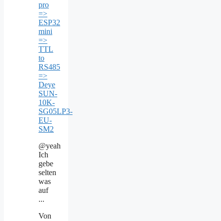
pro
=>
ESP32
mini
=>
TTL
to
RS485
=>
Deye
SUN-
10K-
SG05LP3-
EU-
SM2
@yeah
Ich
gebe
selten
was
auf
...
Von