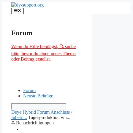
Zum
Inhalt
Menü
springen
Forum
Wenn du Hilfe benötigst, 🔍 suche
bitte, bevor du einen neues Thema
oder Beitrag erstellst.
Forum
Neuste Beiträge
Deye Hybrid Forum
Anschluss /
Inbetri...
Tagesproduktion wir...
Benachrichtigungen