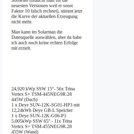
Software (braucht man für die
neuesten Versionen weil er sonst
Faktor 10 falsch rechnet), stimmt jetzt
die Kurve der aktuellen Erzeugung
nicht mehr.
Man kann im Solarman die
Datenquelle auswählen, aber da habe
ich auch noch keine echten Erfolge
mit erzielt.
24,920 kWp SSW 15°- 56x Trina
Vertex S+ TSM-445NEG9R.28
445W (Dach)
1 x Deye SUN-12K-SG01-HP3 mit
12,24kWh Deye GB-L Speicher
1 x Deye SUN-12K-G06-P3
5,005kWp SSW 65° - 11x Trina
Vertex S+ TSM-455NEG9R.28
455W (Wand)