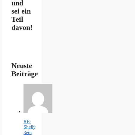
und
sei ein
Teil
davon!
Neuste
Beiträge
RE:
Shelly
3em