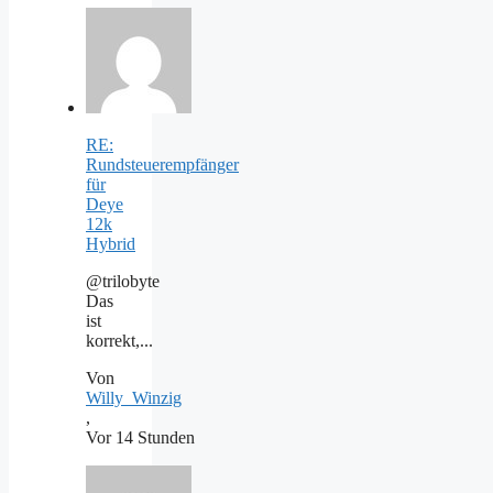
RE:
Rundsteuerempfänger
für
Deye
12k
Hybrid
@trilobyte
Das
ist
korrekt,...
Von
Willy_Winzig
,
Vor 14 Stunden